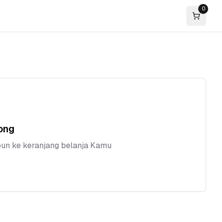
0
Cart
ong
n ke keranjang belanja Kamu